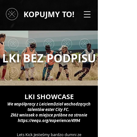
KOPUJMY TO!
LKI BEZ PODPISU
LKI SHOWCA
SE
We współpracy z Leiciem
Dział wschodzących
talentów ester City FC.
​
Złóż wniosek o miejsce próbne na stronie
https://eequ.org/experience/4994
Lets Kick Jesteśmy bardzo dumni ze