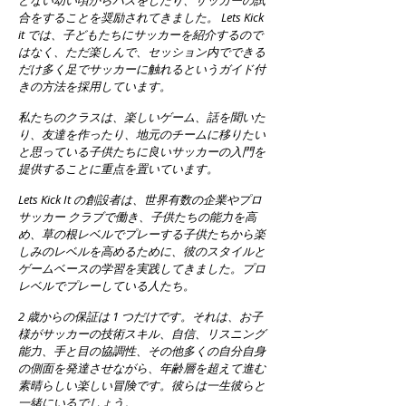
どない幼い頃からパスをしたり、サッカーの試
合をすることを奨励されてきました。 Lets Kick
it では、子どもたちにサッカーを紹介するので
はなく、ただ楽しんで、セッション内でできる
だけ多く足でサッカーに触れるというガイド付
きの方法を採用しています。
私たちのクラスは、楽しいゲーム、話を聞いた
り、友達を作ったり、地元のチームに移りたい
と思っている子供たちに良いサッカーの入門を
提供することに重点を置いています。
Lets Kick It の創設者は、世界有数の企業やプロ
サッカー クラブで働き、子供たちの能力を高
め、草の根レベルでプレーする子供たちから楽
しみのレベルを高めるために、彼のスタイルと
ゲームベースの学習を実践してきました。プロ
レベルでプレーしている人たち。
2 歳からの保証は 1 つだけです。それは、お子
様がサッカーの技術スキル、自信、リスニング
能力、手と目の協調性、その他多くの自分自身
の側面を発達させながら、年齢層を超えて進む
素晴らしい楽しい冒険です。彼らは一生彼らと
一緒にいるでしょう。